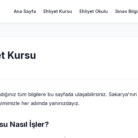
Ana Sayfa
Ehliyet Kursu
Ehliyet Okulu
Sınav Bilgi
t Kursu
ğınız tüm bilgilere bu sayfada ulaşabilirsiniz. Sakarya'nın
eyimimizle her adımda yanınızdayız.
u Nasıl İşler?