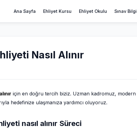
Ana Sayfa
Ehliyet Kursu
Ehliyet Okulu
Sınav Bilgi
liyeti Nasıl Alınır
alınır
için en doğru tercih biziz. Uzman kadromuz, modern
larıyla hedefinize ulaşmanıza yardımcı oluyoruz.
iyeti nasıl alınır Süreci