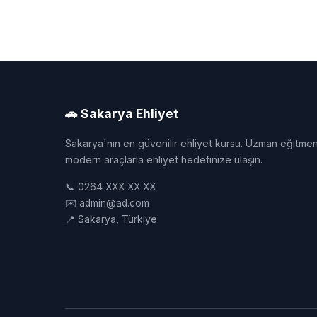
🚗 Sakarya Ehliyet
Sakarya'nın en güvenilir ehliyet kursu. Uzman eğitmen
modern araçlarla ehliyet hedefinize ulaşın.
📞 0264 XXX XX XX
✉️ admin@ad.com
📍 Sakarya, Türkiye