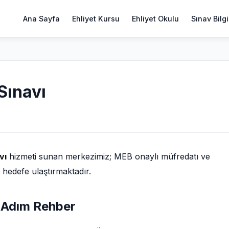
Ana Sayfa
Ehliyet Kursu
Ehliyet Okulu
Sınav Bilgi
Sınavı
vı
hizmeti sunan merkezimiz; MEB onaylı müfredatı ve
i hedefe ulaştırmaktadır.
m Adım Rehber