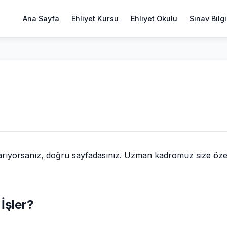
Ana Sayfa
Ehliyet Kursu
Ehliyet Okulu
Sınav Bilgi
 arıyorsanız, doğru sayfadasınız. Uzman kadromuz size öze
 İşler?