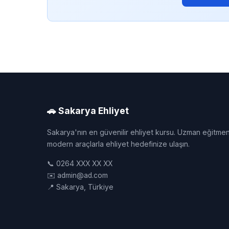
🚗 Sakarya Ehliyet
Sakarya'nın en güvenilir ehliyet kursu. Uzman eğitmen
modern araçlarla ehliyet hedefinize ulaşın.
📞 0264 XXX XX XX
✉️ admin@ad.com
📍 Sakarya, Türkiye