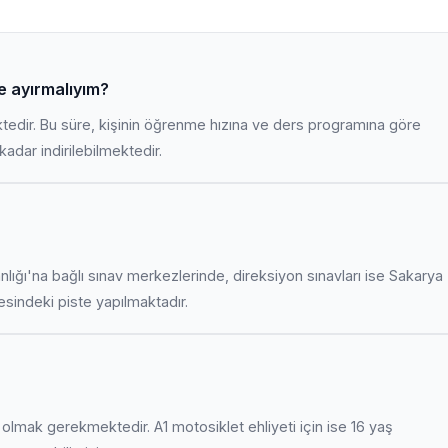
re ayırmalıyım?
ktedir. Bu süre, kişinin öğrenme hızına ve ders programına göre
adar indirilebilmektedir.
anlığı'na bağlı sınav merkezlerinde, direksiyon sınavları ise Sakarya
indeki piste yapılmaktadır.
uş olmak gerekmektedir. A1 motosiklet ehliyeti için ise 16 yaş