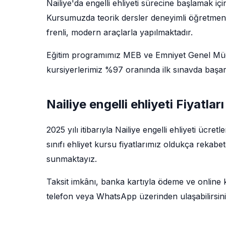
Nailiye'da engelli ehliyeti sürecine başlamak i
Kursumuzda teorik dersler deneyimli öğretmenler 
frenli, modern araçlarla yapılmaktadır.
Eğitim programımız MEB ve Emniyet Genel Müdü
kursiyerlerimiz %97 oranında ilk sınavda başarı
Nailiye engelli ehliyeti Fiyatlar
2025 yılı itibarıyla Nailiye engelli ehliyeti ücre
sınıfı ehliyet kursu fiyatlarımız oldukça rekabe
sunmaktayız.
Taksit imkânı, banka kartıyla ödeme ve online kay
telefon veya WhatsApp üzerinden ulaşabilirsini