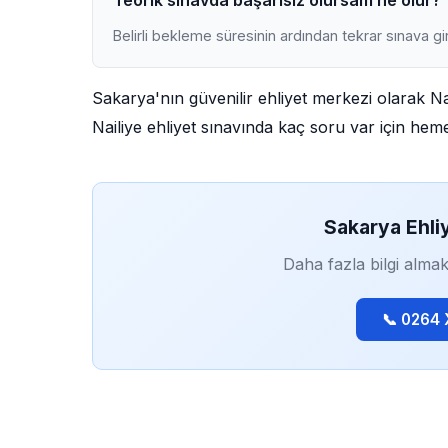
Teorik sınavda başarısız olursam ne olur?
Belirli bekleme süresinin ardından tekrar sınava gir
Sakarya'nın güvenilir ehliyet merkezi olarak N
Nailiye ehliyet sınavında kaç soru var için heme
Sakarya Ehli
Daha fazla bilgi almak
📞 0264