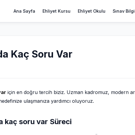
Ana Sayfa
Ehliyet Kursu
Ehliyet Okulu
Sınav Bilgi
nda Kaç Soru Var
var
için en doğru tercih biziz. Uzman kadromuz, modern a
la hedefinize ulaşmanıza yardımcı oluyoruz.
da kaç soru var Süreci