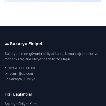
🚗 Sakarya Ehliyet
Sakarya'nın en güvenilir ehliyet kursu. Uzman eğitmenler ve
modern araçlarla ehliyet hedefinize ulaşın.
📞 0264 XXX XX XX
✉️ admin@ad.com
📍 Sakarya, Türkiye
Hızlı Bağlantılar
Sakarya Ehliyet Kursu