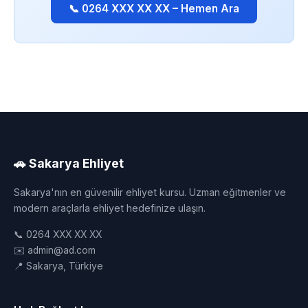
📞 0264 XXX XX XX – Hemen Ara
🚗 Sakarya Ehliyet
Sakarya'nın en güvenilir ehliyet kursu. Uzman eğitmenler ve
modern araçlarla ehliyet hedefinize ulaşın.
📞 0264 XXX XX XX
✉️ admin@ad.com
📍 Sakarya, Türkiye