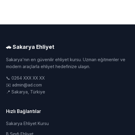
🚗 Sakarya Ehliyet
Sakarya'nın en güvenilir ehliyet kursu. Uzman eğitmenler ve
modern araçlarla ehliyet hedefinize ulaşın.
📞 0264 XXX XX XX
✉️ admin@ad.com
📍 Sakarya, Türkiye
Hızlı Bağlantılar
Sakarya Ehliyet Kursu
B Sınıfı Ehliyet