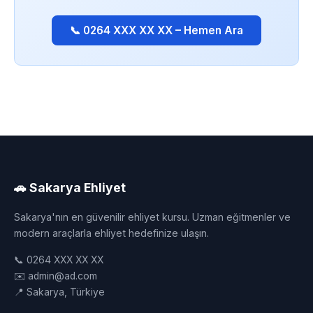
📞 0264 XXX XX XX – Hemen Ara
🚗 Sakarya Ehliyet
Sakarya'nın en güvenilir ehliyet kursu. Uzman eğitmenler ve
modern araçlarla ehliyet hedefinize ulaşın.
📞 0264 XXX XX XX
✉️ admin@ad.com
📍 Sakarya, Türkiye