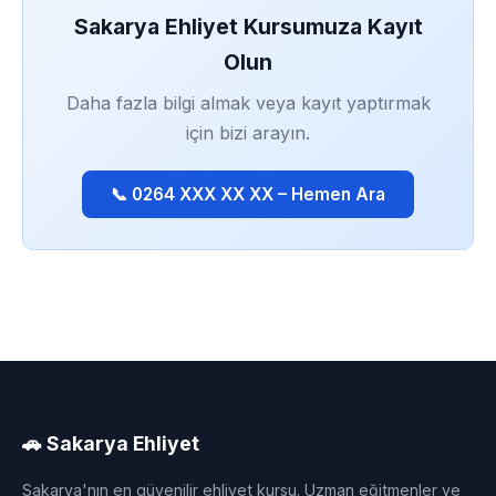
Sakarya Ehliyet Kursumuza Kayıt
Olun
Daha fazla bilgi almak veya kayıt yaptırmak
için bizi arayın.
📞 0264 XXX XX XX – Hemen Ara
🚗 Sakarya Ehliyet
Sakarya'nın en güvenilir ehliyet kursu. Uzman eğitmenler ve