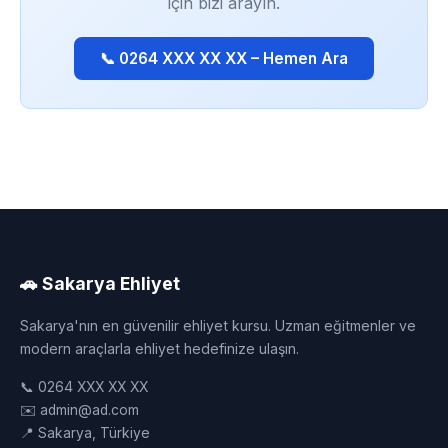
için bizi arayın.
📞 0264 XXX XX XX – Hemen Ara
🚗 Sakarya Ehliyet
Sakarya'nın en güvenilir ehliyet kursu. Uzman eğitmenler ve
modern araçlarla ehliyet hedefinize ulaşın.
📞 0264 XXX XX XX
✉️ admin@ad.com
📍 Sakarya, Türkiye