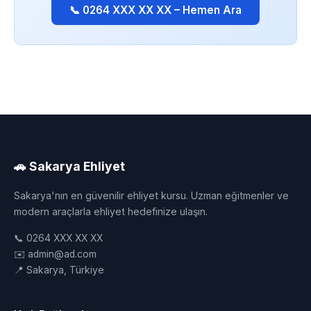
📞 0264 XXX XX XX – Hemen Ara
🚗 Sakarya Ehliyet
Sakarya'nın en güvenilir ehliyet kursu. Uzman eğitmenler ve
modern araçlarla ehliyet hedefinize ulaşın.
📞 0264 XXX XX XX
✉️ admin@ad.com
📍 Sakarya, Türkiye