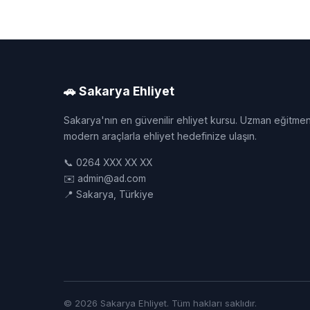
🚗 Sakarya Ehliyet
Sakarya'nın en güvenilir ehliyet kursu. Uzman eğitmen
modern araçlarla ehliyet hedefinize ulaşın.
📞 0264 XXX XX XX
✉️ admin@ad.com
📍 Sakarya, Türkiye
© 2026 Sakarya Ehliyet. Tüm hakları saklıdır.