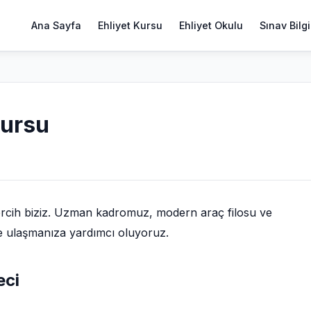
Ana Sayfa
Ehliyet Kursu
Ehliyet Okulu
Sınav Bilgi
Kursu
ercih biziz. Uzman kadromuz, modern araç filosu ve
ize ulaşmanıza yardımcı oluyoruz.
eci