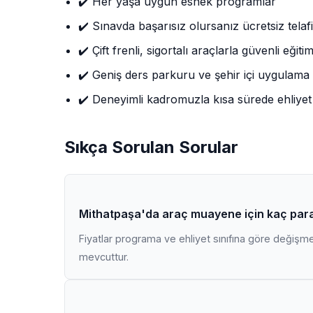
✔️ Her yaşa uygun esnek programlar
✔️ Sınavda başarısız olursanız ücretsiz telafi
✔️ Çift frenli, sigortalı araçlarla güvenli eğiti
✔️ Geniş ders parkuru ve şehir içi uygulama
✔️ Deneyimli kadromuzla kısa sürede ehliyet
Sıkça Sorulan Sorular
Mithatpaşa'da araç muayene için kaç par
Fiyatlar programa ve ehliyet sınıfına göre değişmekt
mevcuttur.