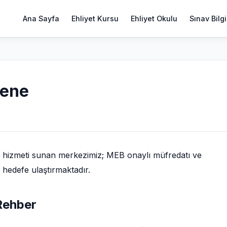
Ana Sayfa
Ehliyet Kursu
Ehliyet Okulu
Sınav Bilgi
yene
hizmeti sunan merkezimiz; MEB onaylı müfredatı ve
i hedefe ulaştırmaktadır.
Rehber