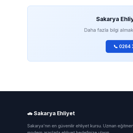
Sakarya Ehli
Daha fazla bilgi almak
📞 0264
🚗 Sakarya Ehliyet
Sakarya'nın en güvenilir ehliyet kursu. Uzman eğitmen
modern araçlarla ehliyet hedefinize ulaşın.