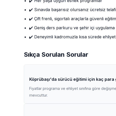
✔️ Her yaşa uygun esnek programlar
✔️ Sınavda başarısız olursanız ücretsiz telafi
✔️ Çift frenli, sigortalı araçlarla güvenli eğiti
✔️ Geniş ders parkuru ve şehir içi uygulama
✔️ Deneyimli kadromuzla kısa sürede ehliyet
Sıkça Sorulan Sorular
Köprübaşı'da sürücü eğitimi için kaç para
Fiyatlar programa ve ehliyet sınıfına göre değişmekt
mevcuttur.