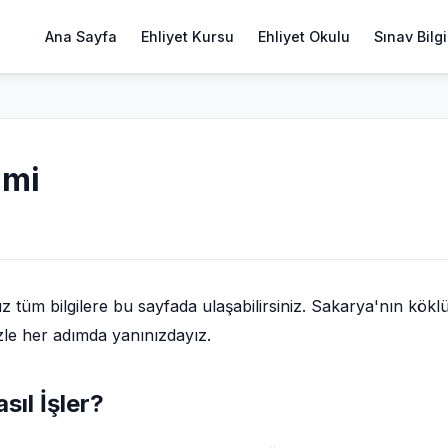
Ana Sayfa
Ehliyet Kursu
Ehliyet Okulu
Sınav Bilgi
imi
 tüm bilgilere bu sayfada ulaşabilirsiniz. Sakarya'nın kökl
zle her adımda yanınızdayız.
sıl İşler?