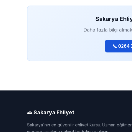
Sakarya Ehli
Daha fazla bilgi almak
📞 0264
🚗 Sakarya Ehliyet
Sakarya'nın en güvenilir ehliyet kursu. Uzman eğitmen
modern araçlarla ehliyet hedefinize ulaşın.