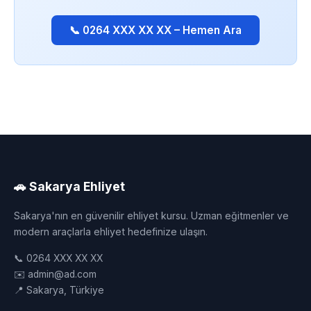
📞 0264 XXX XX XX – Hemen Ara
🚗 Sakarya Ehliyet
Sakarya'nın en güvenilir ehliyet kursu. Uzman eğitmenler ve
modern araçlarla ehliyet hedefinize ulaşın.
📞 0264 XXX XX XX
✉️ admin@ad.com
📍 Sakarya, Türkiye