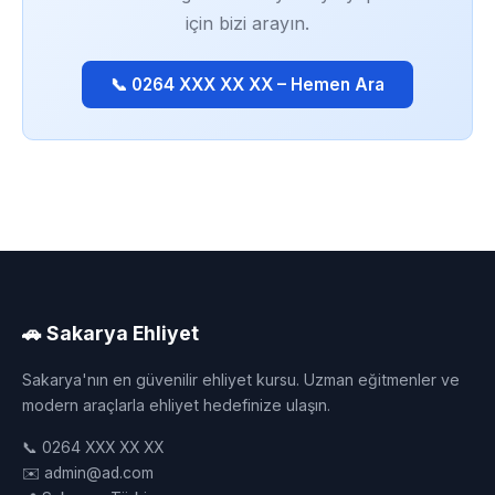
için bizi arayın.
📞 0264 XXX XX XX – Hemen Ara
🚗 Sakarya Ehliyet
Sakarya'nın en güvenilir ehliyet kursu. Uzman eğitmenler ve
modern araçlarla ehliyet hedefinize ulaşın.
📞 0264 XXX XX XX
✉️ admin@ad.com