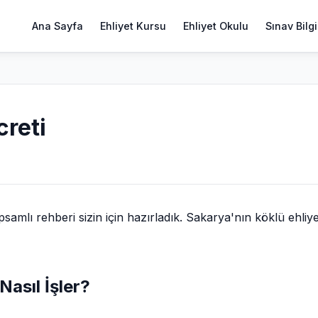
Ana Sayfa
Ehliyet Kursu
Ehliyet Okulu
Sınav Bilgi
creti
mlı rehberi sizin için hazırladık. Sakarya'nın köklü ehliye
Nasıl İşler?