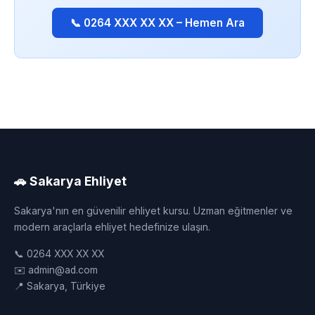
📞 0264 XXX XX XX – Hemen Ara
🚗 Sakarya Ehliyet
Sakarya'nın en güvenilir ehliyet kursu. Uzman eğitmenler ve
modern araçlarla ehliyet hedefinize ulaşın.
📞 0264 XXX XX XX
✉️ admin@ad.com
📍 Sakarya, Türkiye