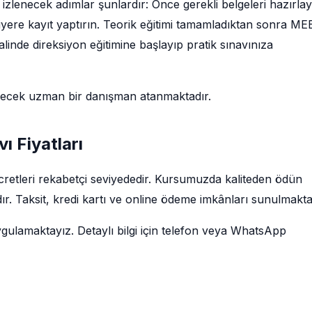
zlenecek adımlar şunlardır: Önce gerekli belgeleri hazırlay
siyere kayıt yaptırın. Teorik eğitimi tamamladıktan sonra ME
linde direksiyon eğitimine başlayıp pratik sınavınıza
decek uzman bir danışman atanmaktadır.
ı Fiyatları
ücretleri rekabetçi seviyededir. Kursumuzda kaliteden ödün
r. Taksit, kredi kartı ve online ödeme imkânları sunulmakta
ygulamaktayız. Detaylı bilgi için telefon veya WhatsApp