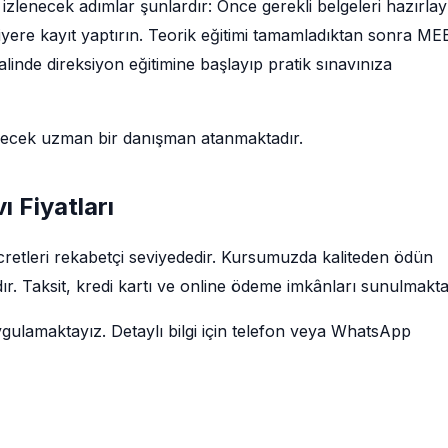
izlenecek adımlar şunlardır: Önce gerekli belgeleri hazırlay
siyere kayıt yaptırın. Teorik eğitimi tamamladıktan sonra ME
linde direksiyon eğitimine başlayıp pratik sınavınıza
decek uzman bir danışman atanmaktadır.
ı Fiyatları
ücretleri rekabetçi seviyededir. Kursumuzda kaliteden ödün
r. Taksit, kredi kartı ve online ödeme imkânları sunulmakta
ygulamaktayız. Detaylı bilgi için telefon veya WhatsApp