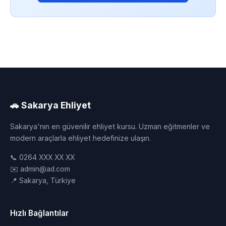
🚗 Sakarya Ehliyet
Sakarya'nın en güvenilir ehliyet kursu. Uzman eğitmenler ve
modern araçlarla ehliyet hedefinize ulaşın.
📞 0264 XXX XX XX
✉️ admin@ad.com
📍 Sakarya, Türkiye
Hızlı Bağlantılar