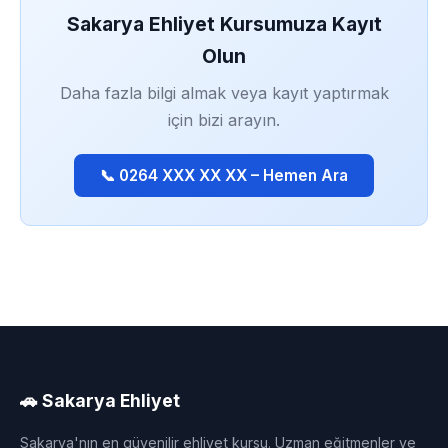
Sakarya Ehliyet Kursumuza Kayıt
Olun
Daha fazla bilgi almak veya kayıt yaptırmak
için bizi arayın.
📞 0264 XXX XX XX – Hemen Ara
🚗 Sakarya Ehliyet
Sakarya'nın en güvenilir ehliyet kursu. Uzman eğitmenler ve