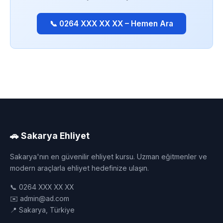
📞 0264 XXX XX XX – Hemen Ara
🚗 Sakarya Ehliyet
Sakarya'nın en güvenilir ehliyet kursu. Uzman eğitmenler ve
modern araçlarla ehliyet hedefinize ulaşın.
📞 0264 XXX XX XX
✉️ admin@ad.com
📍 Sakarya, Türkiye