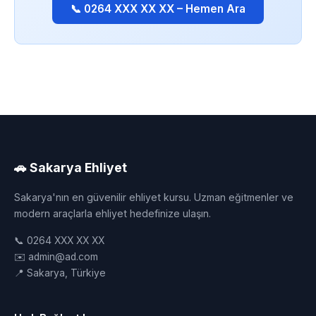
📞 0264 XXX XX XX – Hemen Ara
🚗 Sakarya Ehliyet
Sakarya'nın en güvenilir ehliyet kursu. Uzman eğitmenler ve
modern araçlarla ehliyet hedefinize ulaşın.
📞 0264 XXX XX XX
✉️ admin@ad.com
📍 Sakarya, Türkiye