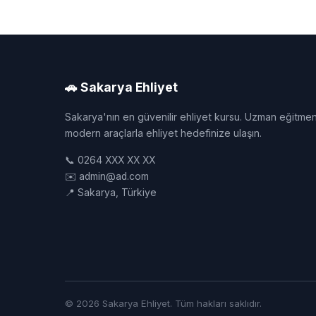
🚗 Sakarya Ehliyet
Sakarya'nın en güvenilir ehliyet kursu. Uzman eğitmen
modern araçlarla ehliyet hedefinize ulaşın.
📞 0264 XXX XX XX
✉️ admin@ad.com
📍 Sakarya, Türkiye
© 2026 Sakarya Ehliyet. Tüm hakları saklıdır.