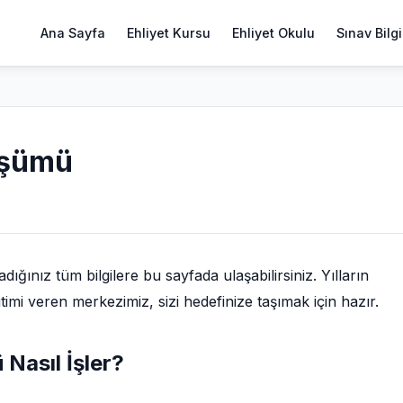
Ana Sayfa
Ehliyet Kursu
Ehliyet Okulu
Sınav Bilgi
üşümü
ğınız tüm bilgilere bu sayfada ulaşabilirsiniz. Yılların
imi veren merkezimiz, sizi hedefinize taşımak için hazır.
Nasıl İşler?