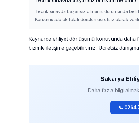
Teorik sınavda başarısız olursam ne olur?
Teorik sınavda başarısız olmanız durumunda belirli
Kursumuzda ek telafi dersleri ücretsiz olarak veri
Kaynarca ehliyet dönüşümü konusunda daha faz
bizimle iletişime geçebilirsiniz. Ücretsiz danış
Sakarya Ehli
Daha fazla bilgi almak
📞 0264