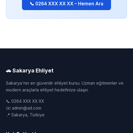
📞 0264 XXX XX XX – Hemen Ara
🚗 Sakarya Ehliyet
Sakarya'nın en güvenilir ehliyet kursu. Uzman eğitmenler ve
modern araçlarla ehliyet hedefinize ulaşın.
📞 0264 XXX XX XX
✉️ admin@ad.com
📍 Sakarya, Türkiye