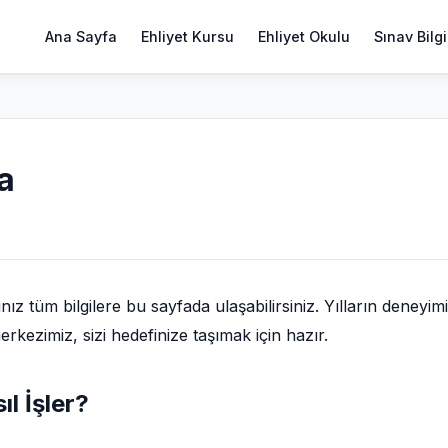
Ana Sayfa
Ehliyet Kursu
Ehliyet Okulu
Sınav Bilgi
a
z tüm bilgilere bu sayfada ulaşabilirsiniz. Yılların deneyimi
rkezimiz, sizi hedefinize taşımak için hazır.
l İşler?