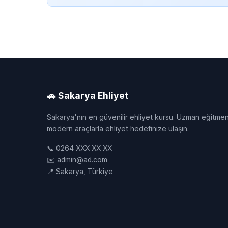
🚗 Sakarya Ehliyet
Sakarya'nın en güvenilir ehliyet kursu. Uzman eğitmen
modern araçlarla ehliyet hedefinize ulaşın.
📞 0264 XXX XX XX
✉️ admin@ad.com
📍 Sakarya, Türkiye