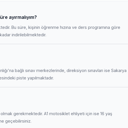
üre ayırmalıyım?
ktedir. Bu süre, kişinin öğrenme hızına ve ders programına göre
adar indirilebilmektedir.
anlığı'na bağlı sınav merkezlerinde, direksiyon sınavları ise Sakarya
indeki piste yapılmaktadır.
uş olmak gerekmektedir. A1 motosiklet ehliyeti için ise 16 yaş
ime geçebilirsiniz.