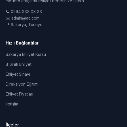
modern araçlarla ehliyet hedefinize ulaşın.
📞 0264 XXX XX XX
✉️ admin@ad.com
📍 Sakarya, Türkiye
Hızlı Bağlantılar
Sakarya Ehliyet Kursu
B Sınıfı Ehliyet
Ehliyet Sınavı
Direksiyon Eğitimi
Ehliyet Fiyatları
İletişim
İlçeler