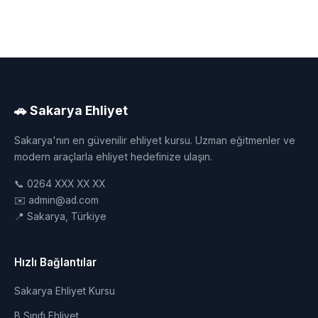
🚗 Sakarya Ehliyet
Sakarya'nın en güvenilir ehliyet kursu. Uzman eğitmenler ve
modern araçlarla ehliyet hedefinize ulaşın.
📞 0264 XXX XX XX
✉️ admin@ad.com
📍 Sakarya, Türkiye
Hızlı Bağlantılar
Sakarya Ehliyet Kursu
B Sınıfı Ehliyet