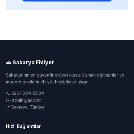
🚗 Sakarya Ehliyet
Sakarya'nın en güvenilir ehliyet kursu. Uzman eğitmenler ve
modern araçlarla ehliyet hedefinize ulaşın.
📞 0264 XXX XX XX
✉️ admin@ad.com
📍 Sakarya, Türkiye
Hızlı Bağlantılar