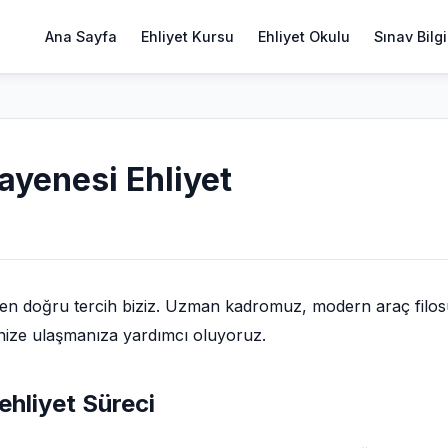
Ana Sayfa
Ehliyet Kursu
Ehliyet Okulu
Sınav Bilgi
ayenesi Ehliyet
 en doğru tercih biziz. Uzman kadromuz, modern araç filo
finize ulaşmanıza yardımcı oluyoruz.
ehliyet Süreci