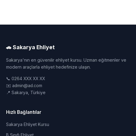
🚗 Sakarya Ehliyet
Sakarya'nın en güvenilir ehliyet kursu. Uzman eğitmenler ve
modern araçlarla ehliyet hedefinize ulaşın.
📞 0264 XXX XX XX
✉️ admin@ad.com
📍 Sakarya, Türkiye
Hızlı Bağlantılar
Sakarya Ehliyet Kursu
B Sınıfı Ehliyet