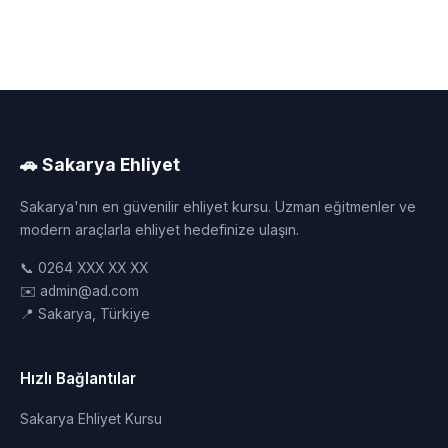
🚗 Sakarya Ehliyet
Sakarya'nın en güvenilir ehliyet kursu. Uzman eğitmenler ve
modern araçlarla ehliyet hedefinize ulaşın.
📞 0264 XXX XX XX
✉️ admin@ad.com
📍 Sakarya, Türkiye
Hızlı Bağlantılar
Sakarya Ehliyet Kursu