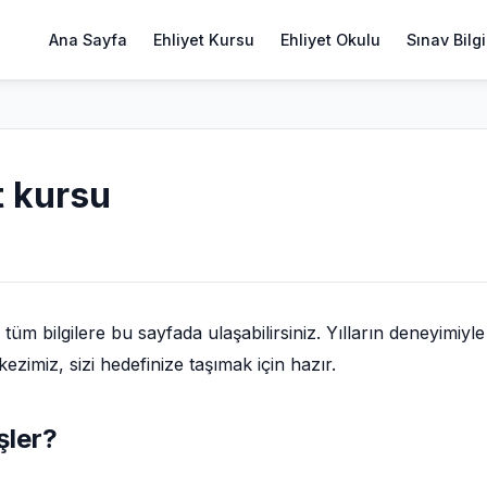
Ana Sayfa
Ehliyet Kursu
Ehliyet Okulu
Sınav Bilgi
t kursu
üm bilgilere bu sayfada ulaşabilirsiniz. Yılların deneyimiyle
zimiz, sizi hedefinize taşımak için hazır.
şler?