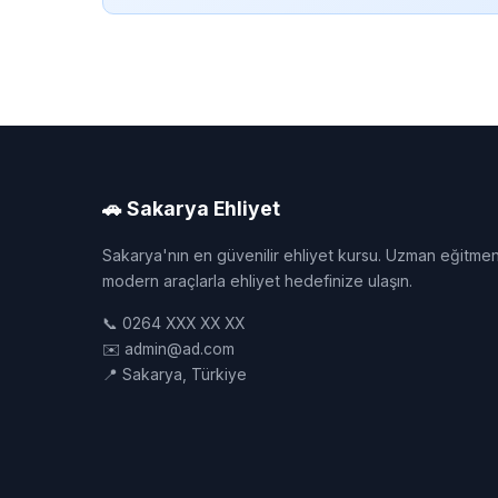
🚗 Sakarya Ehliyet
Sakarya'nın en güvenilir ehliyet kursu. Uzman eğitmen
modern araçlarla ehliyet hedefinize ulaşın.
📞 0264 XXX XX XX
✉️ admin@ad.com
📍 Sakarya, Türkiye