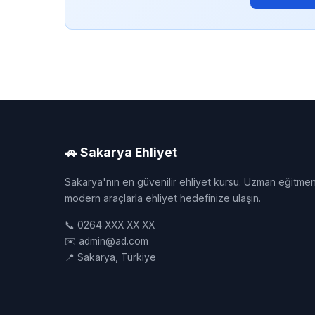
🚗 Sakarya Ehliyet
Sakarya'nın en güvenilir ehliyet kursu. Uzman eğitmen
modern araçlarla ehliyet hedefinize ulaşın.
📞 0264 XXX XX XX
✉️ admin@ad.com
📍 Sakarya, Türkiye