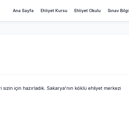
Ana Sayfa
Ehliyet Kursu
Ehliyet Okulu
Sınav Bilgi
izin için hazırladık. Sakarya'nın köklü ehliyet merkezi