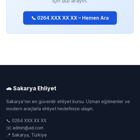
için bizi arayın.
📞 0264 XXX XX XX – Hemen Ara
🚗 Sakarya Ehliyet
Sakarya'nın en güvenilir ehliyet kursu. Uzman eğitmenler ve
modern araçlarla ehliyet hedefinize ulaşın.
📞 0264 XXX XX XX
✉️ admin@ad.com
📍 Sakarya, Türkiye