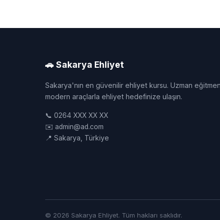
🚗 Sakarya Ehliyet
Sakarya'nın en güvenilir ehliyet kursu. Uzman eğitmen
modern araçlarla ehliyet hedefinize ulaşın.
📞 0264 XXX XX XX
✉️ admin@ad.com
📍 Sakarya, Türkiye
© 2026 Sakarya Ehliyet. Tüm hakları saklıdır.