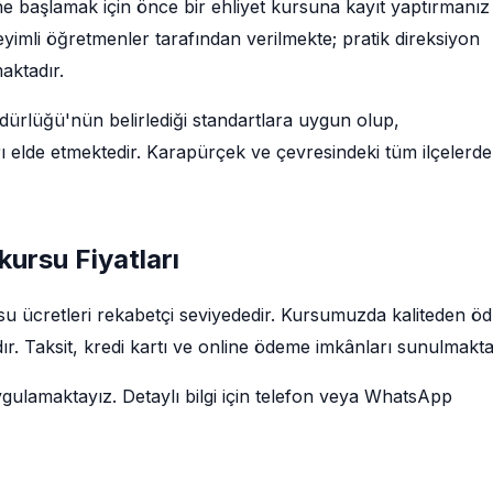
e başlamak için önce bir ehliyet kursuna kayıt yaptırmanız
imli öğretmenler tarafından verilmekte; pratik direksiyon
maktadır.
rlüğü'nün belirlediği standartlara uygun olup,
ı elde etmektedir. Karapürçek ve çevresindeki tüm ilçelerd
kursu Fiyatları
su ücretleri rekabetçi seviyededir. Kursumuzda kaliteden ö
r. Taksit, kredi kartı ve online ödeme imkânları sunulmakta
ygulamaktayız. Detaylı bilgi için telefon veya WhatsApp