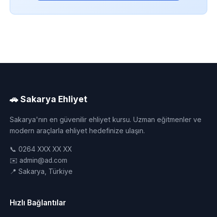
🚗 Sakarya Ehliyet
Sakarya'nın en güvenilir ehliyet kursu. Uzman eğitmenler ve
modern araçlarla ehliyet hedefinize ulaşın.
📞 0264 XXX XX XX
✉️ admin@ad.com
📍 Sakarya, Türkiye
Hızlı Bağlantılar