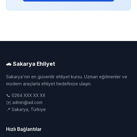
🚗 Sakarya Ehliyet
Sakarya'nın en güvenilir ehliyet kursu. Uzman eğitmenler ve
modern araçlarla ehliyet hedefinize ulaşın.
📞 0264 XXX XX XX
✉️ admin@ad.com
📍 Sakarya, Türkiye
Hızlı Bağlantılar