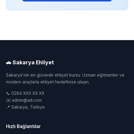
🚗 Sakarya Ehliyet
Sakarya'nın en güvenilir ehliyet kursu. Uzman eğitmenler ve
modern araçlarla ehliyet hedefinize ulaşın.
📞 0264 XXX XX XX
✉️ admin@ad.com
📍 Sakarya, Türkiye
Hızlı Bağlantılar