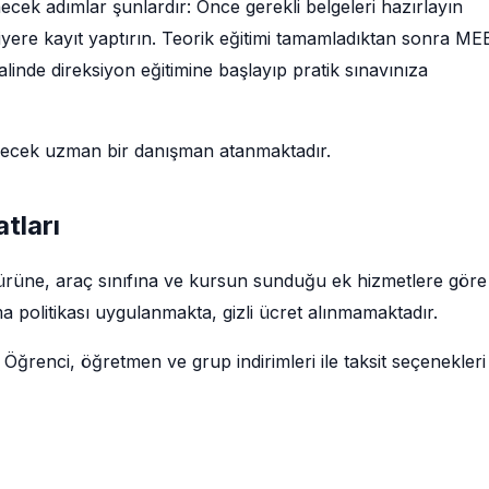
ek adımlar şunlardır: Önce gerekli belgeleri hazırlayın
siyere kayıt yaptırın. Teorik eğitimi tamamladıktan sonra ME
linde direksiyon eğitimine başlayıp pratik sınavınıza
decek uzman bir danışman atanmaktadır.
tları
 türüne, araç sınıfına ve kursun sunduğu ek hizmetlere göre
a politikası uygulanmakta, gizli ücret alınmamaktadır.
 Öğrenci, öğretmen ve grup indirimleri ile taksit seçenekleri