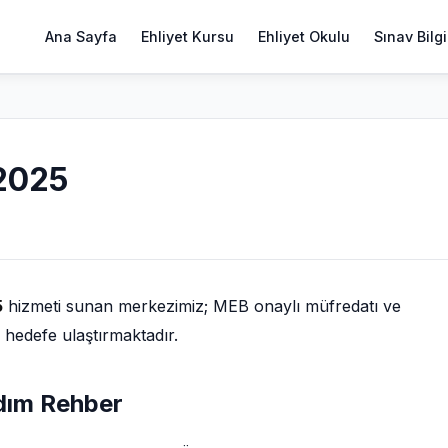
Ana Sayfa
Ehliyet Kursu
Ehliyet Okulu
Sınav Bilgi
 2025
5
hizmeti sunan merkezimiz; MEB onaylı müfredatı ve
i hedefe ulaştırmaktadır.
Adım Rehber