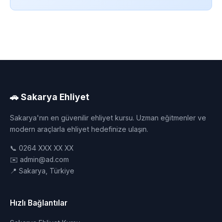
🚗 Sakarya Ehliyet
Sakarya'nın en güvenilir ehliyet kursu. Uzman eğitmenler ve
modern araçlarla ehliyet hedefinize ulaşın.
📞 0264 XXX XX XX
✉️ admin@ad.com
📍 Sakarya, Türkiye
Hızlı Bağlantılar