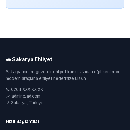
🚗 Sakarya Ehliyet
Sakarya'nın en güvenilir ehliyet kursu. Uzman eğitmenler ve
modern araçlarla ehliyet hedefinize ulaşın.
📞 0264 XXX XX XX
✉️ admin@ad.com
📍 Sakarya, Türkiye
Hızlı Bağlantılar