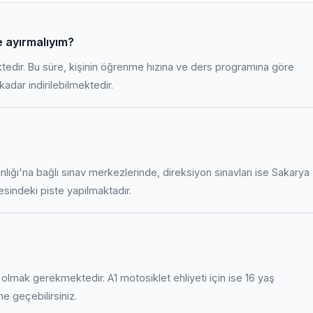
e ayırmalıyım?
ktedir. Bu süre, kişinin öğrenme hızına ve ders programına göre
adar indirilebilmektedir.
anlığı'na bağlı sınav merkezlerinde, direksiyon sınavları ise Sakarya
indeki piste yapılmaktadır.
uş olmak gerekmektedir. A1 motosiklet ehliyeti için ise 16 yaş
ime geçebilirsiniz.