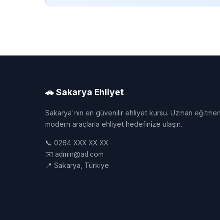
🚗 Sakarya Ehliyet
Sakarya'nın en güvenilir ehliyet kursu. Uzman eğitmen
modern araçlarla ehliyet hedefinize ulaşın.
📞 0264 XXX XX XX
✉️ admin@ad.com
📍 Sakarya, Türkiye