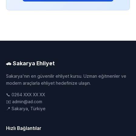
🚗 Sakarya Ehliyet
Sakarya'nın en güvenilir ehliyet kursu. Uzman eğitmenler ve
modern araçlarla ehliyet hedefinize ulaşın.
📞 0264 XXX XX XX
✉️ admin@ad.com
📍 Sakarya, Türkiye
Hızlı Bağlantılar