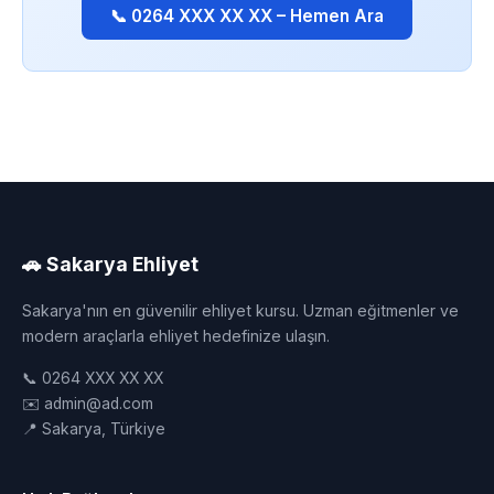
📞 0264 XXX XX XX – Hemen Ara
🚗 Sakarya Ehliyet
Sakarya'nın en güvenilir ehliyet kursu. Uzman eğitmenler ve
modern araçlarla ehliyet hedefinize ulaşın.
📞 0264 XXX XX XX
✉️ admin@ad.com
📍 Sakarya, Türkiye