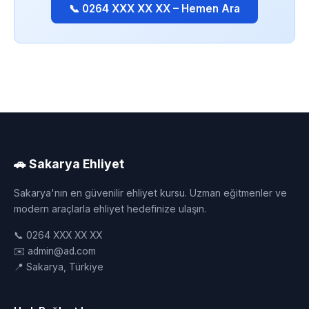
📞 0264 XXX XX XX – Hemen Ara
🚗 Sakarya Ehliyet
Sakarya'nın en güvenilir ehliyet kursu. Uzman eğitmenler ve
modern araçlarla ehliyet hedefinize ulaşın.
📞 0264 XXX XX XX
✉️ admin@ad.com
📍 Sakarya, Türkiye