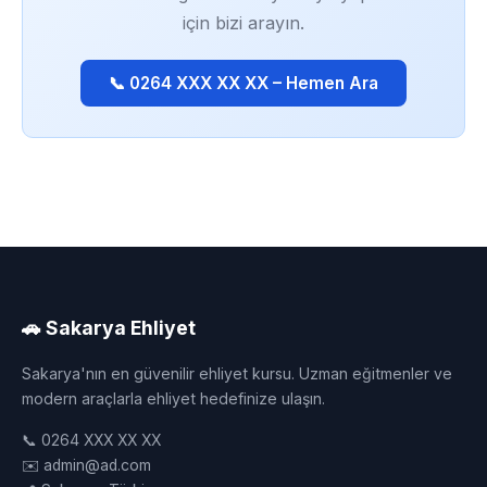
için bizi arayın.
📞 0264 XXX XX XX – Hemen Ara
🚗 Sakarya Ehliyet
Sakarya'nın en güvenilir ehliyet kursu. Uzman eğitmenler ve
modern araçlarla ehliyet hedefinize ulaşın.
📞 0264 XXX XX XX
✉️ admin@ad.com