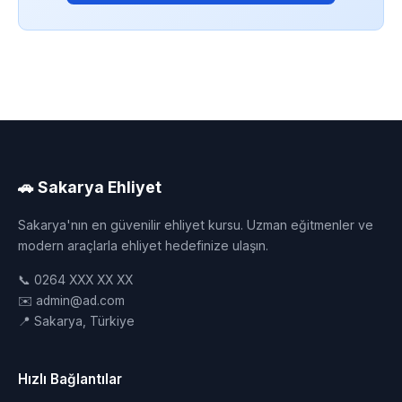
🚗 Sakarya Ehliyet
Sakarya'nın en güvenilir ehliyet kursu. Uzman eğitmenler ve
modern araçlarla ehliyet hedefinize ulaşın.
📞 0264 XXX XX XX
✉️ admin@ad.com
📍 Sakarya, Türkiye
Hızlı Bağlantılar